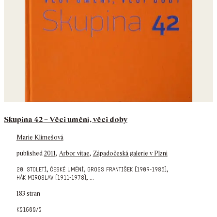
Skupina 42 – Věci umění, věci doby
Marie Klimešová
published
2011
,
Arbor vitae
,
Západočeská galerie v Plzni
,
,
,
20. století
české umění
gross františek (1909-1985)
,
...
hák miroslav (1911-1978)
183 stran
k01600/0