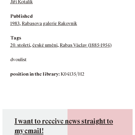
Jiří Kotalík
Published
1983
,
Rabasova galerie Rakovník
Tags
20. století
,
české umění
,
Rabas Václav (1885-1954)
dvoulist
position in the library:
K04135/H2
I want to receive news straight to
my email!