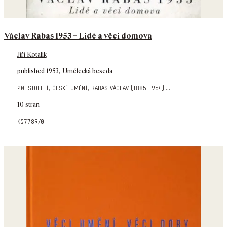
Václav Rabas 1953 – Lidé a věci domova
Jiří Kotalík
published
1953
,
Umělecká beseda
,
,
...
20. století
české umění
rabas václav (1885-1954)
10 stran
k07789/0