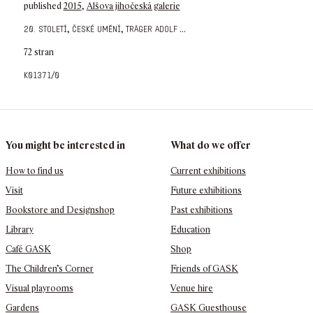
published
2015
,
Alšova jihočeská galerie
,
,
...
20. století
české umění
träger adolf
72 stran
k01371/0
You might be interested in
What do we offer
How to find us
Current exhibitions
Visit
Future exhibitions
Bookstore and Designshop
Past exhibitions
Library
Education
Café GASK
Shop
The Children’s Corner
Friends of GASK
Visual playrooms
Venue hire
Gardens
GASK Guesthouse