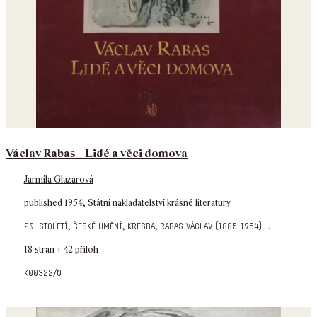
Václav Rabas – Lidé a věci domova
Jarmila Glazarová
published
1954
,
Státní nakladatelství krásné literatury
,
,
,
...
20. století
české umění
kresba
rabas václav (1885-1954)
18 stran + 42 příloh
k00322/0