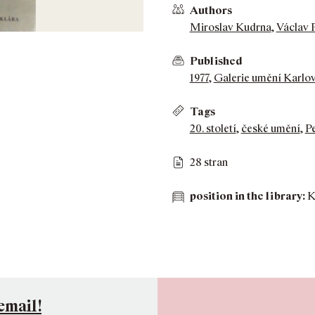
Authors
Miroslav Kudrna
,
Václav 
Published
1977
,
Galerie umění Karlov
Tags
20. století
,
české umění
,
Pe
28 stran
position in the library:
K
 email!