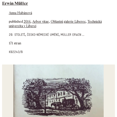
Erwin Müller
Anna Habánová
published
2014
,
Arbor vitae
,
Oblastní galerie Liberec
,
Technická
univerzita v Liberci
,
,
...
20. století
česko-německé umění
müller erwin
171 stran
k02243/0