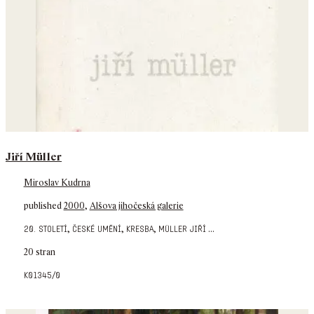
Jiří Müller
Miroslav Kudrna
published
2000
,
Alšova jihočeská galerie
,
,
,
...
20. století
české umění
kresba
müller jiří
20 stran
k01345/0