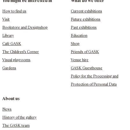
You might be interested in
What do we offer
How to find us
Current exhibitions
Visit
Future exhibitions
Bookstore and Designshop
Past exhibitions
Library
Education
Café GASK
Shop
The Children’s Corner
Friends of GASK
Visual playrooms
Venue hire
Gardens
GASK Guesthouse
Policy for the Processing and
Protection of Personal Data
About us
News
History of the gallery
The GASK team