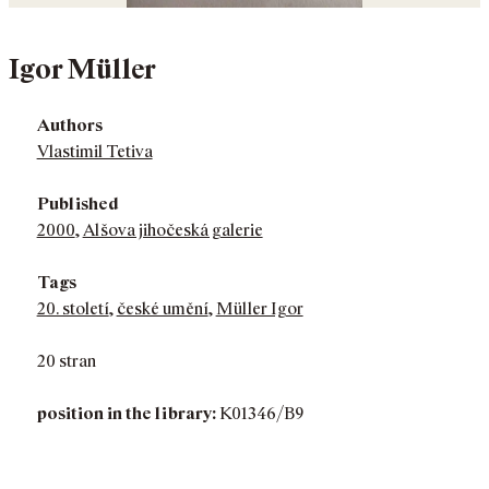
Igor Müller
Authors
Vlastimil Tetiva
Published
2000
,
Alšova jihočeská galerie
Tags
20. století
,
české umění
,
Müller Igor
20 stran
position in the library:
K01346/B9