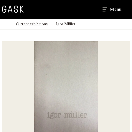
Search
Menu
>
>
Homepage
Current exhibitions
Igor Müller