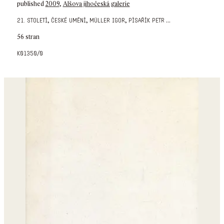
published
2009
,
Alšova jihočeská galerie
,
,
,
...
21. století
české umění
müller igor
písařík petr
56 stran
k01350/0