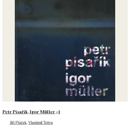
Petr Písařík, Igor Müller ±1
Jiří Ptáček
,
Vlastimil Tetiva