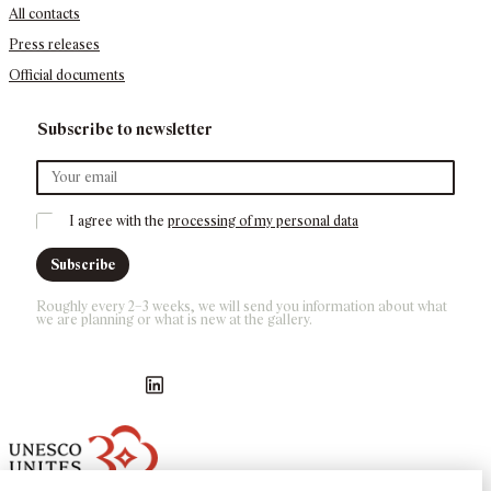
All contacts
Press releases
Official documents
Subscribe to newsletter
I agree with the 
processing of my personal data
Subscribe
Roughly every 2–3 weeks, we will send you information about what 
we are planning or what is new at the gallery.
Náš Facebook
GASK Instagram
GASK YouTube kanál
GASK LinkedIn