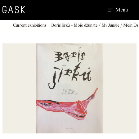
Search
Menu
>
>
Homepage
Current exhibitions
Boris Jirků – Moje džungle / My Jungle / Mein D