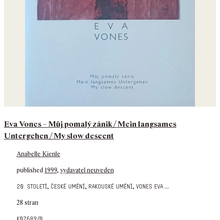
Eva Vones – Můj pomalý zánik / Mein langsames
Untergehen / My slow descent
Anabelle Kienle
published
1999
,
vydavatel neuveden
,
,
,
...
20. století
české umění
rakouské umění
vones eva
28 stran
k07689/0