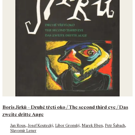
Boris Jirků – Druhé třetí oko / The second third eye / Das
zweite dritte Auge
Jan Rous
,
Josef Koutecký
,
Libor Gronský
,
Marek Eben
,
Petr Šabach
,
Slavomír Lener