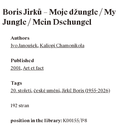
Boris Jirků – Moje džungle / My
Jungle / Mein Dschungel
Authors
Ivo Janoušek
,
Kaliopi Chamonikola
Published
2001
,
Art et fact
Tags
20. století
,
české umění
,
Jirků Boris (1955-2026)
192 stran
position in the library:
K00155/F8