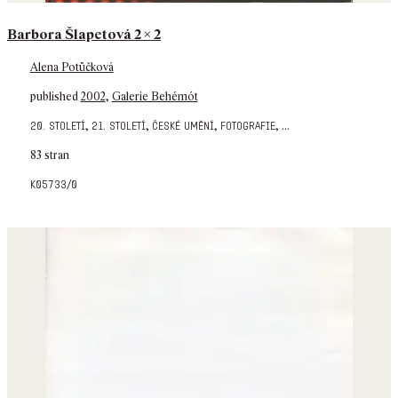
Barbora Šlapetová 2 x 2
Alena Potůčková
published
2002
,
Galerie Behémót
,
,
,
,
...
20. století
21. století
české umění
fotografie
83 stran
k05733/0