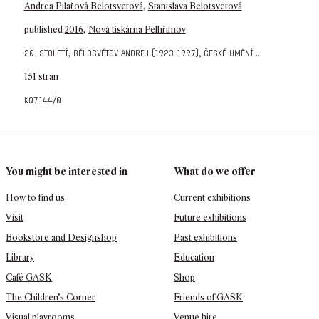
Andrea Pilařová Belotsvetová
,
Stanislava Belotsvetová
published
2016
,
Nová tiskárna Pelhřimov
,
,
...
20. století
bělocvětov andrej (1923-1997)
české umění
151 stran
k07144/0
You might be interested in
What do we offer
How to find us
Current exhibitions
Visit
Future exhibitions
Bookstore and Designshop
Past exhibitions
Library
Education
Café GASK
Shop
The Children’s Corner
Friends of GASK
Visual playrooms
Venue hire