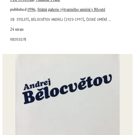
published
1996
,
Státní galerie výtvarného umění v Mostě
,
,
...
20. století
bělocvětov andrej (1923-1997)
české umění
24 stran
k02632/0