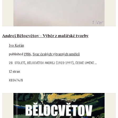
Andrej Bělocvětov – Výběr z malířské tvorby
Ivo Kořán
published
1986
,
Svaz českých výtvarných umělců
,
,
...
20. století
bělocvětov andrej (1923-1997)
české umění
12 stran
k03474/0