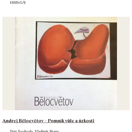
k00045/0
Andrej Bělocvětov – Pomník vůle a úzkosti
Petr Svoboda
,
Vladimír Franz