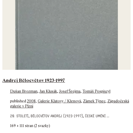
Andrej Bělocvětov 1923-1997
Dušan Brozman
,
Jan Klusák
,
Josef Šrejma
,
Tomáš Pospiszyl
published
2008
,
Galerie Klatovy / Klenová
,
Zámek Týnec
,
Západočeská
galerie v Plzni
,
,
...
20. století
bělocvětov andrej (1923-1997)
české umění
169 + 111 stran (2 svazky)