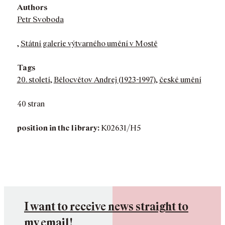
Authors
Petr Svoboda
,
Státní galerie výtvarného umění v Mostě
Tags
20. století
,
Bělocvětov Andrej (1923-1997)
,
české umění
40 stran
position in the library:
K02631/H5
I want to receive news straight to
my email!